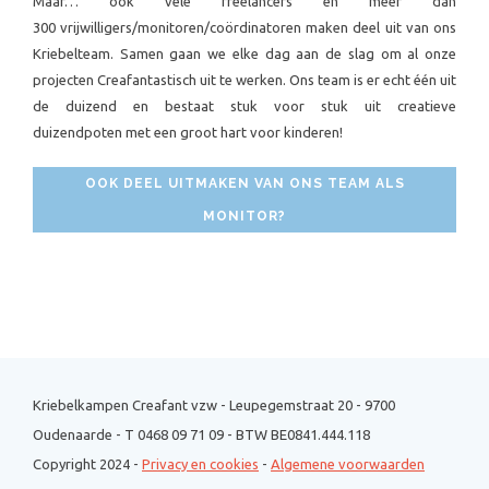
Maar… ook vele freelancers en meer dan
300 vrijwilligers/monitoren/coördinatoren maken deel uit van ons
Kriebelteam. Samen gaan we elke dag aan de slag om al onze
projecten Creafantastisch uit te werken. Ons team is er echt één uit
de duizend en bestaat stuk voor stuk uit creatieve
duizendpoten met een groot hart voor kinderen!
OOK DEEL UITMAKEN VAN ONS TEAM ALS
MONITOR?
Kriebelkampen Creafant vzw - Leupegemstraat 20 - 9700
Oudenaarde - T 0468 09 71 09 - BTW BE0841.444.118
Copyright 2024 -
Privacy en cookies
-
Algemene voorwaarden